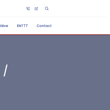
élève
ENT77
Contact
 /