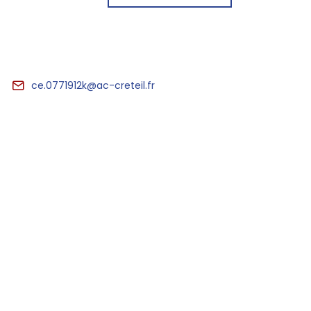
ce.0771912k@ac-creteil.fr