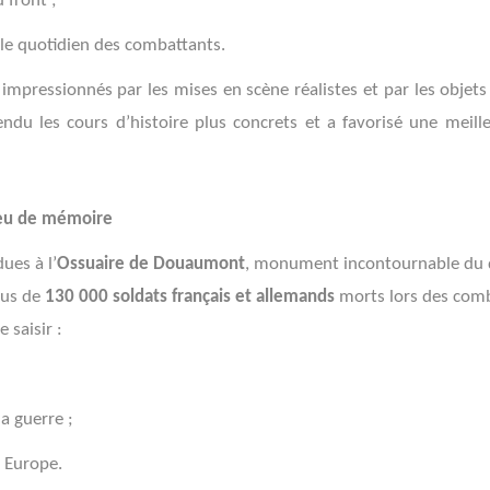
 front ;
le quotidien des combattants.
 impressionnés par les mises en scène réalistes et par les obje
endu les cours d’histoire plus concrets et a favorisé une meil
ieu de mémoire
ues à l’
Ossuaire de Douaumont
, monument incontournable du 
lus de
130 000 soldats français et allemands
morts lors des comba
 saisir :
a guerre ;
n Europe.