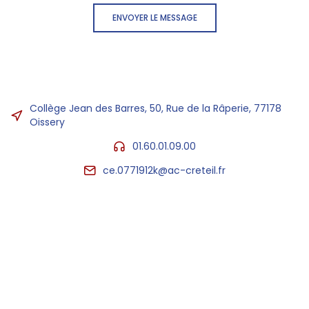
ENVOYER LE MESSAGE
Collège Jean des Barres, 50, Rue de la Râperie, 77178
Oissery
01.60.01.09.00
ce.0771912k@ac-creteil.fr