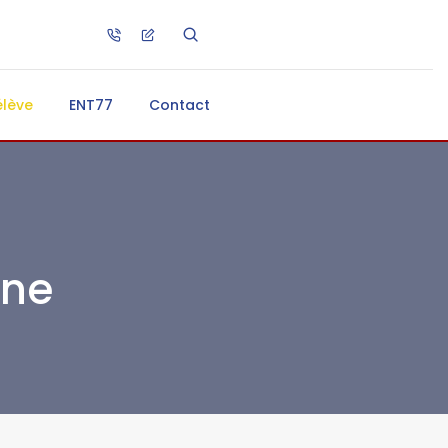
élève
ENT77
Contact
nne