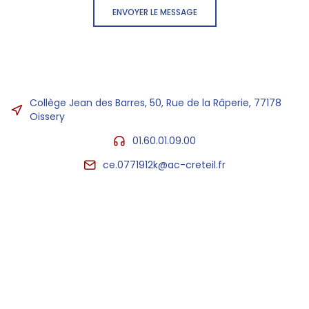
ENVOYER LE MESSAGE
Collège Jean des Barres, 50, Rue de la Râperie, 77178
Oissery
01.60.01.09.00
ce.0771912k@ac-creteil.fr