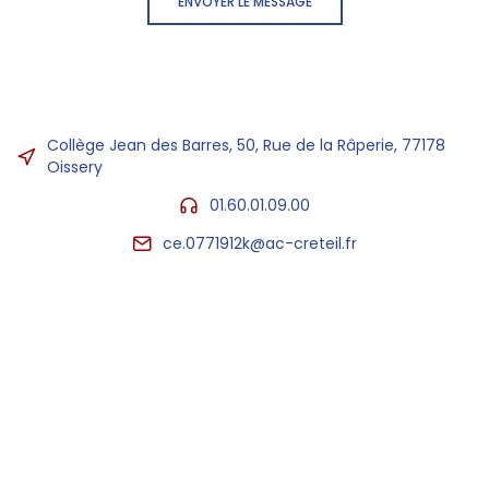
ENVOYER LE MESSAGE
Collège Jean des Barres, 50, Rue de la Râperie, 77178
Oissery
01.60.01.09.00
ce.0771912k@ac-creteil.fr