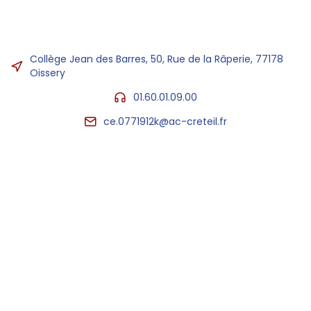
Collège Jean des Barres, 50, Rue de la Râperie, 77178
Oissery
01.60.01.09.00
ce.0771912k@ac-creteil.fr