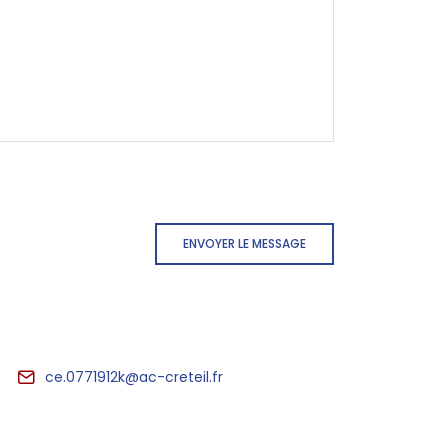
ENVOYER LE MESSAGE
ce.0771912k@ac-creteil.fr