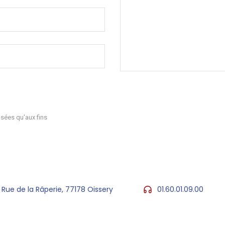
sées qu'aux fins
 Rue de la Râperie, 77178 Oissery
01.60.01.09.00