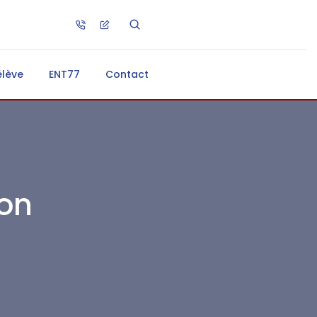
élève
ENT77
Contact
on