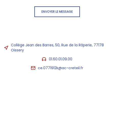
ENVOYER LE MESSAGE
Collège Jean des Barres, 50, Rue de la Râperie, 77178
Oissery
01.60.01.09.00
ce.0771912k@ac-creteil.fr