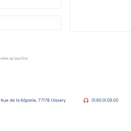
sées qu'aux fins
 Rue de la Râperie, 77178 Oissery
01.60.01.09.00