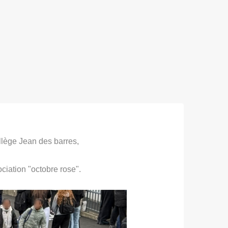
llège Jean des barres,
ociation "octobre rose".