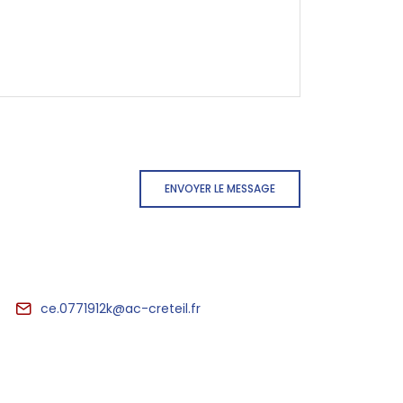
ENVOYER LE MESSAGE
ce.0771912k@ac-creteil.fr