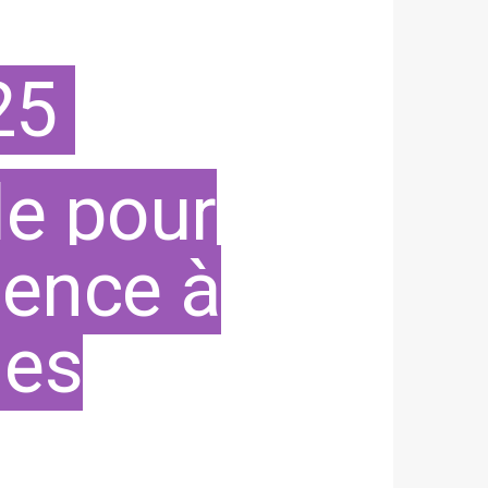
25
le pour
olence à
mes