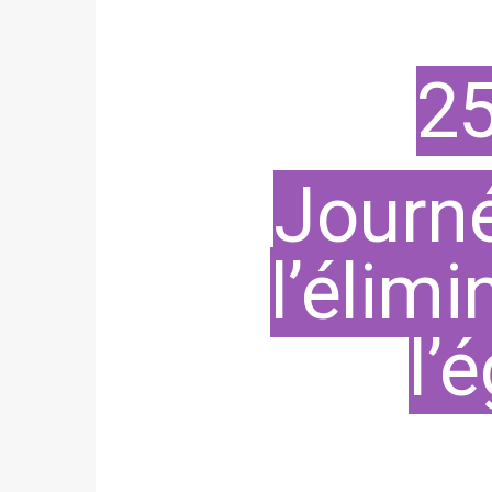
2
Journé
l’élimi
l’