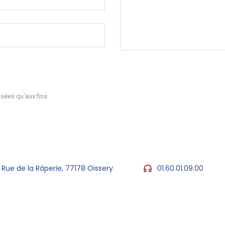
sées qu'aux fins
 Rue de la Râperie, 77178 Oissery
01.60.01.09.00