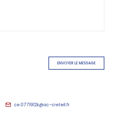
ENVOYER LE MESSAGE
ce.0771912k@ac-creteil.fr