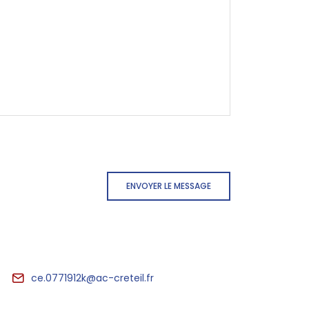
ENVOYER LE MESSAGE
ce.0771912k@ac-creteil.fr