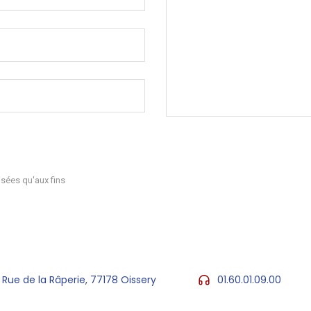
sées qu'aux fins
 Rue de la Râperie, 77178 Oissery
01.60.01.09.00