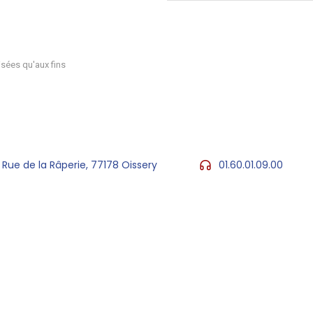
sées qu'aux fins
 Rue de la Râperie, 77178 Oissery
01.60.01.09.00