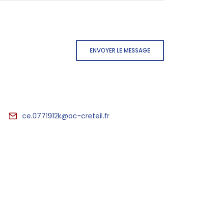
ENVOYER LE MESSAGE
ce.0771912k@ac-creteil.fr