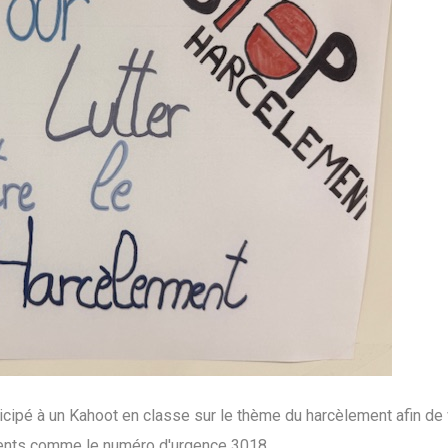
cipé à un Kahoot en classe sur le thème du harcèlement afin de v
éments comme le numéro d'urgence 3018.