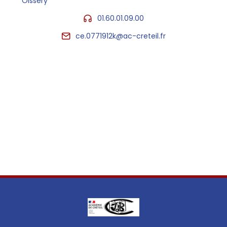
Oissery
01.60.01.09.00
ce.0771912k@ac-creteil.fr