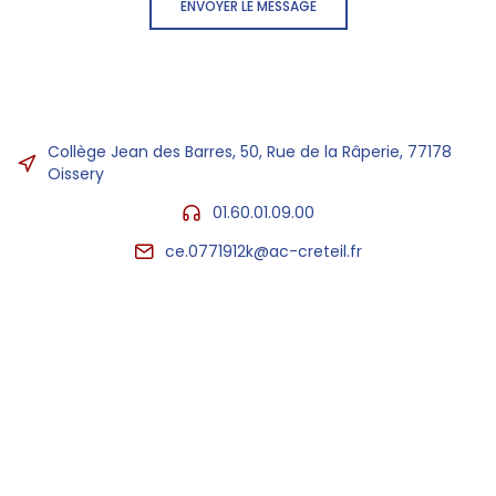
ENVOYER LE MESSAGE
Collège Jean des Barres, 50, Rue de la Râperie, 77178
Oissery
01.60.01.09.00
ce.0771912k@ac-creteil.fr