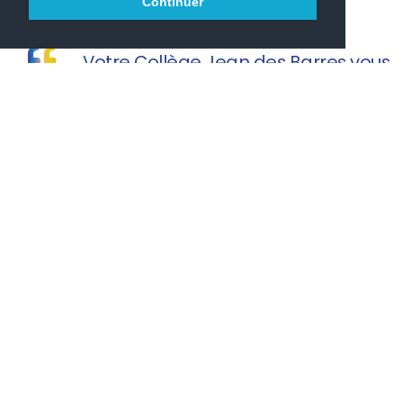
Continuer
Votre Collège Jean des Barres vous
souhaite une agréable visite.
ENT 77
RESTAURATION
EDUCONNECT
ONISEP